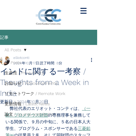
記事
All Posts
elliotconti
All Posts
2024年10月17日
読了時間: 8分
インドに関する一考察 /
生産性 / Productivity
Thoughts from a Week in
お知らせ / Announcements
India
リモートワーク / Remote Work
更新日：
2024年10月20日
更新情報 / Latest News
弊社代表のエリオット・コンティは、
（一
論文 / Journal contribution
財）プロメテウス財団
の専務理事を兼務して
いる関係で、９月の中旬に、５名の日本人大
学生、プログラム・スポンサーである
三菱鉛
筆㈱
の従業員２名、そして同財団のスタッフ