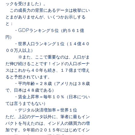
ックを受けました）。
　この成長力の背景にあるデータは枚挙にい
とまがありませんが、いくつかお示しする
と：
GDP
　　・
ランキング５位（約５６１億
円）
　　・世界人口ランキング１位（１４億４０
００万人以上）
　　　※また、ここで重要なのは、人口がま
だ伸び続けることです！インドの人口ボーナ
スはこれから４０年も続き、１７億まで増え
ると予想されています。
　　・平均年齢＝２８歳（アメリカは３８歳
で、日本は４８歳である）
　　・賃金上昇率＝毎年１０％（日本につい
ては言うまでもない）
　　・デジタル決済増加率＝世界１位
ただ、上記のデータ以外に、筆者に最もイン
パクトを与えたのは、インド人の購買力の増
加です。９年前の２０１５年にはじめてイン