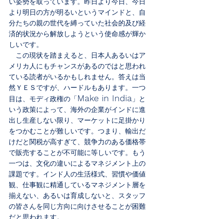
い姿勢を取っています。昨日より今日、今日
より明日の方が明るいというマインドと、自
分たちの親の世代を縛っていた社会的及び経
済的状況から解放しようという使命感が輝か
しいです。
　この現状を踏まえると、日本人あるいはア
メリカ人にもチャンスがあるのではと思われ
ている読者がいるかもしれません。答えは当
然ＹＥＳですが、ハードルもあります。一つ
Make in India
目は、モディ政権の「
」と
いう政策によって、海外の企業がインドに進
出し生産しない限り、マーケットに足掛かり
をつかむことが難しいです。つまり、輸出だ
けだと関税が高すぎて、競争力のある価格帯
で販売することが不可能に等しいです。もう
一つは、文化の違いによるマネジメント上の
課題です。インド人の生活様式、習慣や価値
観、仕事観に精通しているマネジメント層を
揃えない、あるいは育成しないと、スタッフ
の皆さんを同じ方向に向けさせることが困難
だと思われます。