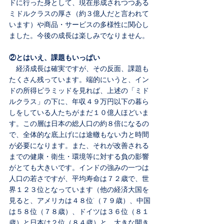
ドに行った身として、現在形成されつつある
ミドルクラスの厚さ（約３億人だと言われて
います）や商品・サービスの多様性に関心し
ました。今後の成長は楽しみでなりません。
②とはいえ、課題もいっぱい
　経済成長は確実ですが、その反面、課題も
たくさん残っています。端的にいうと、イン
ドの所得ピラミッドを見れば、上述の「ミド
ルクラス」の下に、年収４９万円以下の暮ら
しをしている人たちがまだ１０億人ほどいま
す。この層は日本の総人口の約８倍になるの
で、全体的な底上げには途轍もない力と時間
が必要になります。また、それが改善される
までの健康・衛生・環境等に対する負の影響
がとても大きいです。インドの強みの一つは
人口の若さですが、平均寿命は７２歳で、世
界１２３位となっています（他の経済大国を
見ると、アメリカは４８位’（７９歳）、中国
は５８位（７８歳）、ドイツは３６位（８１
歳）と日本は２位（８４歳）と、大きな開き