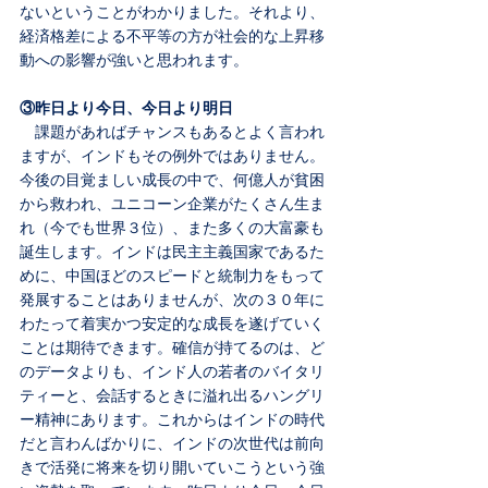
ないということがわかりました。それより、
経済格差による不平等の方が社会的な上昇移
動への影響が強いと思われます。
③昨日より今日、今日より明日
　課題があればチャンスもあるとよく言われ
ますが、インドもその例外ではありません。
今後の目覚ましい成長の中で、何億人が貧困
から救われ、ユニコーン企業がたくさん生ま
れ（今でも世界３位）、また多くの大富豪も
誕生します。インドは民主主義国家であるた
めに、中国ほどのスピードと統制力をもって
発展することはありませんが、次の３０年に
わたって着実かつ安定的な成長を遂げていく
ことは期待できます。確信が持てるのは、ど
のデータよりも、インド人の若者のバイタリ
ティーと、会話するときに溢れ出るハングリ
ー精神にあります。これからはインドの時代
だと言わんばかりに、インドの次世代は前向
きで活発に将来を切り開いていこうという強