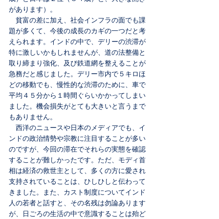
があります）。
　貧富の差に加え、社会インフラの面でも課
題が多くて、今後の成長のカギの一つだと考
えられます。インドの中で、デリーの渋滞が
特に激しいかもしれませんが、道の法整備と
取り締まり強化、及び鉄道網を整えることが
急務だと感じました。デリー市内で５キロほ
どの移動でも、慢性的な渋滞のために、車で
平均４５分から１時間ぐらいかかってしまい
ました。機会損失がとても大きいと言うまで
もありません。
　西洋のニュースや日本のメディアでも、イ
ンドの政治情勢や宗教に注目することが多い
のですが、今回の滞在でそれらの実態を確認
することが難しかったです。ただ、モディ首
相は経済の救世主として、多くの方に愛され
支持されていることは、ひしひしと伝わって
きました。また、カスト制度についてインド
人の若者と話すと、その名残は勿論あります
が、日ごろの生活の中で意識することは殆ど