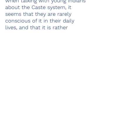
when talking with young Indians 
about the Caste system, it 
seems that they are rarely 
conscious of it in their daily 
lives, and that it is rather 
inequality due to economic 
disparity that has a stronger 
impact on upward social 
mobility today.
③Toward a Brighter 
Tomorrow
　It is often said that with 
challenges come opportunities, 
and India is no exception. As a 
result of its remarkable growth, 
hundreds of millions of people 
will be lifted out of poverty, 
many unicorn companies will 
emerge (India currently ranks 