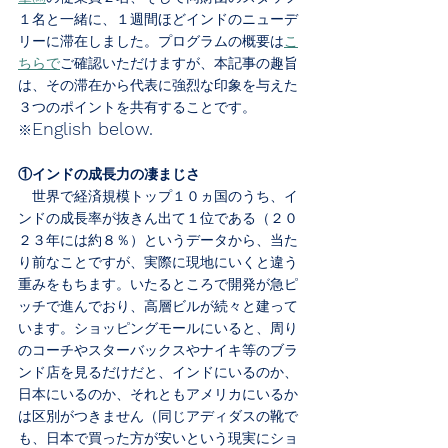
１名と一緒に、１週間ほどインドのニューデ
リーに滞在しました。プログラムの概要は
こ
ちらで
ご確認いただけますが、本記事の趣旨
は、その滞在から代表に強烈な印象を与えた
３つのポイントを共有することです。
English below.
※
①インドの成長力の凄まじさ
　世界で経済規模トップ１０ヵ国のうち、イ
ンドの成長率が抜きん出て１位である（２０
２３年には約８％）というデータから、当た
り前なことですが、実際に現地にいくと違う
重みをもちます。いたるところで開発が急ピ
ッチで進んでおり、高層ビルが続々と建って
います。ショッピングモールにいると、周り
のコーチやスターバックスやナイキ等のブラ
ンド店を見るだけだと、インドにいるのか、
日本にいるのか、それともアメリカにいるか
は区別がつきません（同じアディダスの靴で
も、日本で買った方が安いという現実にショ